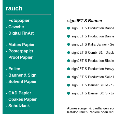
rauch
-
Fotopapier
signJET S Banner
-
Gewebe
signJET S Production Banner
-
Digital FinArt
signJET S Production Banner
-
Mattes Papier
signJET S Kalia Banner - Se
-
Posterpapier
signJET S Combi B1 - Displ
-
Proof Papier
signJET S Production Blocko
-
Folien
signJET S Production Heavy 
-
Banner & Sign
signJET S Production Solid 
-
Solvent Papier
signJET S Banner BO M - Sc
-
CAD Papier
signJET S Banner BO S - Li
-
Opakes Papier
-
Schutzlack
Abmessungen & Lauflängen sow
Katalog rauch Papiere oben rec