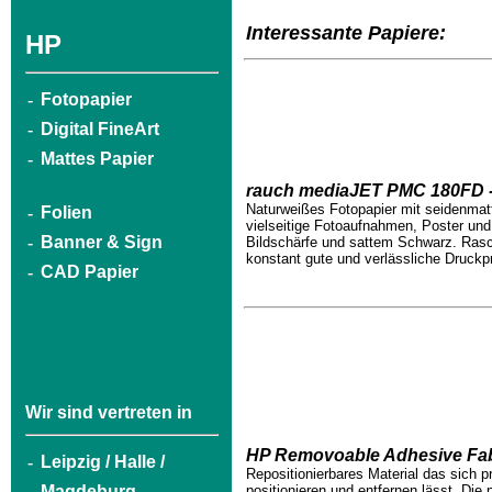
Interessante Papiere:
HP
-
Fotopapier
-
Digital FineArt
-
Mattes Papier
rauch mediaJET PMC 180FD -
Naturweißes Fotopapier mit seidenmat
-
Folien
vielseitige Fotoaufnahmen, Poster und
-
Banner & Sign
Bildschärfe und sattem Schwarz. Rasc
konstant gute und verlässliche Druckp
-
CAD Papier
Wir sind vertreten in
HP Removoable Adhesive Fab
-
Leipzig / Halle /
Repositionierbares Material das sich pr
Magdeburg
positionieren und entfernen lässt. Die