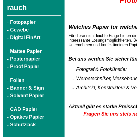
Plot
rauch
-
Fotopapier
Welches Papier für welch
-
Gewebe
Für diese nicht leichte Frage bieten di
-
Digital FinArt
interessante Lösungsmöglichkeiten. Be
Unternehmen und konfektionieren Papie
-
Mattes Papier
-
Posterpapier
Bei uns werden Sie sicher fün
-
Proof Papier
-
Fotograf & Fotokünstler
-
Werbetechniker, Messebauer,
-
Folien
-
Architekt, Konstrukteur & 
-
Banner & Sign
-
Solvent Papier
Aktuell gibt es starke Preis
-
CAD Papier
Fragen Sie uns stets n
-
Opakes Papier
-
Schutzlack